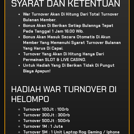
SYARAT DAN KETENTUAN
War Turnover Akan Di Hitung Dari Total Turnover
Bulanan Member.
Bonus Akan Di Berikan Setiap Bulannya Tepat
Pada Tanggal 1 Jam 16.00 Wib.
Bonus Akan Masuk Secara Otomatis Di Akun
Member Yang Memenuhi Syarat Turnover Bulanan
Yang Harus Di Capai.
Turnover Yang Akan Di Hitung Hanya Dari
Permainan SLOT & LIVE CASINO.
Untuk Hadiah Yang Di Berikan Tidak Di Pungut
Biaya Apapun!
HADIAH WAR TURNOVER DI
HELOMPO
Turnover 100Jt : 100rb
Turnover 300Jt : 300rb
Turnover 500Jt : 500rb
Turnover 1M : 1 Juta
Turnover 5M : 1 Unit Laptop Rog Gaming / Iphone