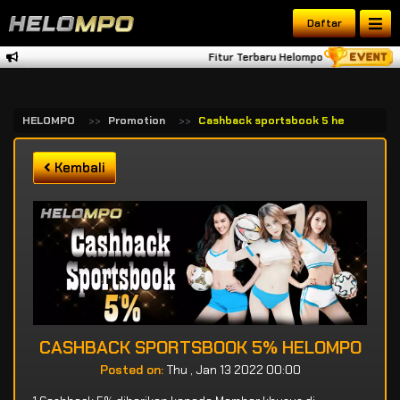
Daftar
Fitur Terbaru Helompo Tambah Dana D
HELOMPO
Promotion
Cashback sportsbook 5 helompo
Kembali
CASHBACK SPORTSBOOK 5% HELOMPO
Posted on:
Thu , Jan 13 2022 00:00